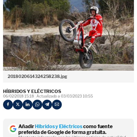
2018020614324258238.jpg
HÍBRIDOS Y ELÉCTRICOS
06/02/2018 15:18
Actualizado a 03/03/2023 10:55
Añadir
Híbridos y Eléctricos
como fuente
preferida de Google de forma gratuita.