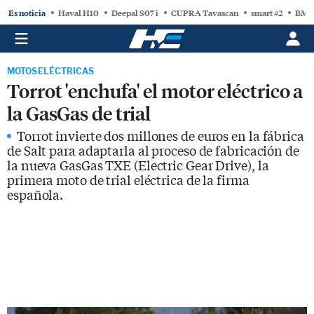
Es noticia
Haval H10
Deepal S07 i
CUPRA Tavascan
smart #2
BMW
MOTOS ELÉCTRICAS
Torrot 'enchufa' el motor eléctrico a
la GasGas de trial
Torrot invierte dos millones de euros en la fábrica
de Salt para adaptarla al proceso de fabricación de
la nueva GasGas TXE (Electric Gear Drive), la
primera moto de trial eléctrica de la firma
española.