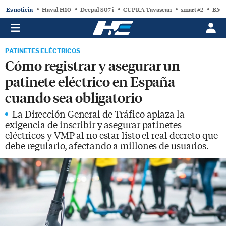
Es noticia
Haval H10
Deepal S07 i
CUPRA Tavascan
smart #2
BMW
PATINETES ELÉCTRICOS
Cómo registrar y asegurar un
patinete eléctrico en España
cuando sea obligatorio
La Dirección General de Tráfico aplaza la
exigencia de inscribir y asegurar patinetes
eléctricos y VMP al no estar listo el real decreto que
debe regularlo, afectando a millones de usuarios.