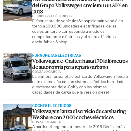
del Grupo Volkswagen crecieron un 30% en
2018
HÍBRIDOS Y ELÉCTRICOS
El fabricante de vehículos&nbsp;alemán vendió en
torno a 100.000 unidades electrificadas, de las
cuáles un tercio corresponde a modelos
completamente eléctricos y el resto a híbridos
enchufables.&nbsp;
FURGONETAS ELÉCTRICAS
Volkswagen e-Crafter: hasta 170 kilómetros
de autonomía para reparto urbano
GONZALO GARCÍA
La primera furgoneta eléctrica de Volkswagen llegará
este mismo año con un sistema eléctrico heredado
directamente del e-Golf y con las mismas
capacidades de carga que la versión diésel.
COCHES ELÉCTRICOS
Volkswagen lanza el servicio de carsharing
We Share con 2.000 coches eléctricos
GONZALO GARCÍA
A partir del segundo trimestre de 2019 Berlín será la