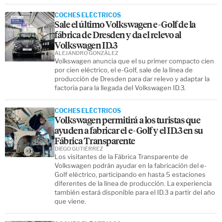
COCHES ELÉCTRICOS
Sale el último Volkswagen e-Golf de la
fábrica de Dresden y da el relevo al
Volkswagen ID.3
ALEJANDRO GONZÁLEZ
Volkswagen anuncia que el su primer compacto cien
por cien eléctrico, el e-Golf, sale de la línea de
producción de Dresden para dar relevo y adaptar la
factoría para la llegada del Volkswagen ID.3.
COCHES ELÉCTRICOS
Volkswagen permitirá a los turistas que
ayuden a fabricar el e-Golf y el ID.3 en su
Fábrica Transparente
DIEGO GUTIÉRREZ
Los visitantes de la Fábrica Transparente de
Volkswagen podrán ayudar en la fabricación del e-
Golf eléctrico, participando en hasta 5 estaciones
diferentes de la línea de producción. La experiencia
también estará disponible para el ID.3 a partir del año
que viene.