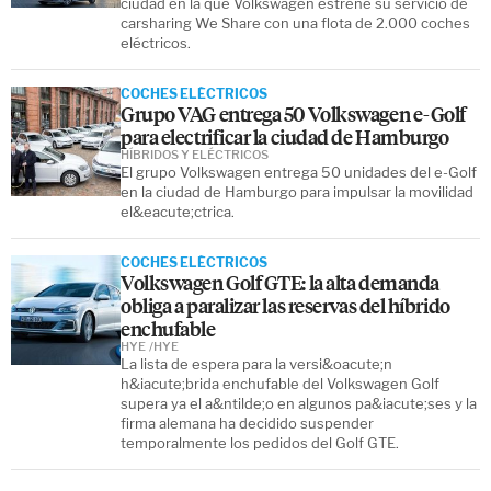
ciudad en la que Volkswagen estrene su servicio de
carsharing We Share con una flota de 2.000 coches
eléctricos.
COCHES ELÉCTRICOS
Grupo VAG entrega 50 Volkswagen e-Golf
para electrificar la ciudad de Hamburgo
HÍBRIDOS Y ELÉCTRICOS
El grupo Volkswagen entrega 50 unidades del e-Golf
en la ciudad de Hamburgo para impulsar la movilidad
el&eacute;ctrica.
COCHES ELÉCTRICOS
Volkswagen Golf GTE: la alta demanda
obliga a paralizar las reservas del híbrido
enchufable
HYE
HYE
La lista de espera para la versi&oacute;n
h&iacute;brida enchufable del Volkswagen Golf
supera ya el a&ntilde;o en algunos pa&iacute;ses y la
firma alemana ha decidido suspender
temporalmente los pedidos del Golf GTE.