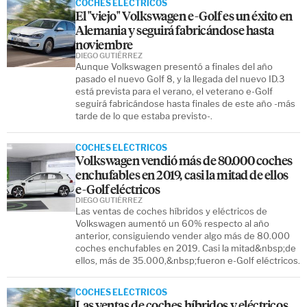
COCHES ELÉCTRICOS
El "viejo" Volkswagen e-Golf es un éxito en
Alemania y seguirá fabricándose hasta
noviembre
DIEGO GUTIÉRREZ
Aunque Volkswagen presentó a finales del año
pasado el nuevo Golf 8, y la llegada del nuevo ID.3
está prevista para el verano, el veterano e-Golf
seguirá fabricándose hasta finales de este año -más
tarde de lo que estaba previsto-.
COCHES ELÉCTRICOS
Volkswagen vendió más de 80.000 coches
enchufables en 2019, casi la mitad de ellos
e-Golf eléctricos
DIEGO GUTIÉRREZ
Las ventas de coches híbridos y eléctricos de
Volkswagen aumentó un 60% respecto al año
anterior, consiguiendo vender algo más de 80.000
coches enchufables en 2019. Casi la mitad&nbsp;de
ellos, más de 35.000,&nbsp;fueron e-Golf eléctricos.
COCHES ELÉCTRICOS
Las ventas de coches híbridos y eléctricos