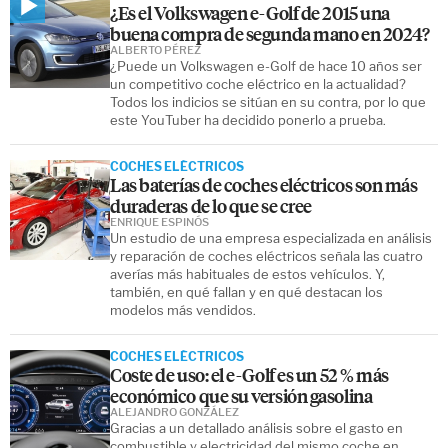
¿Es el Volkswagen e-Golf de 2015 una
buena compra de segunda mano en 2024?
ALBERTO PÉREZ
¿Puede un Volkswagen e-Golf de hace 10 años ser
un competitivo coche eléctrico en la actualidad?
Todos los indicios se sitúan en su contra, por lo que
este YouTuber ha decidido ponerlo a prueba.
COCHES ELÉCTRICOS
Las baterías de coches eléctricos son más
duraderas de lo que se cree
ENRIQUE ESPINÓS
Un estudio de una empresa especializada en análisis
y reparación de coches eléctricos señala las cuatro
averías más habituales de estos vehículos. Y,
también, en qué fallan y en qué destacan los
modelos más vendidos.
COCHES ELÉCTRICOS
Coste de uso: el e-Golf es un 52 % más
económico que su versión gasolina
ALEJANDRO GONZÁLEZ
Gracias a un detallado análisis sobre el gasto en
combustible y electricidad del mismo coche en