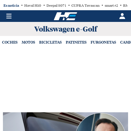
Es noticia
Haval H10
Deepal S07 i
CUPRA Tavascan
smart #2
BMW
Volkswagen e-Golf
COCHES
MOTOS
BICICLETAS
PATINETES
FURGONETAS
CAMI