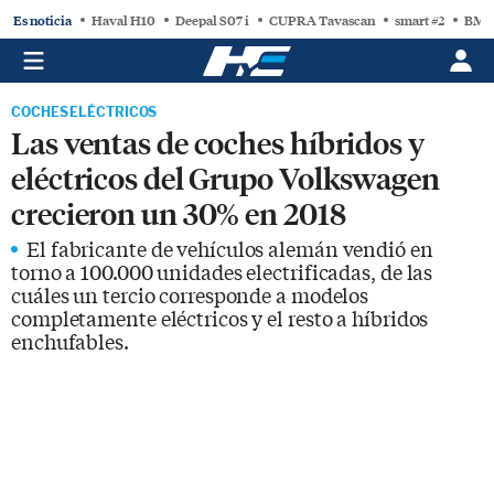
Es noticia
Haval H10
Deepal S07 i
CUPRA Tavascan
smart #2
BMW
COCHES ELÉCTRICOS
Las ventas de coches híbridos y
eléctricos del Grupo Volkswagen
crecieron un 30% en 2018
El fabricante de vehículos alemán vendió en
torno a 100.000 unidades electrificadas, de las
cuáles un tercio corresponde a modelos
completamente eléctricos y el resto a híbridos
enchufables.