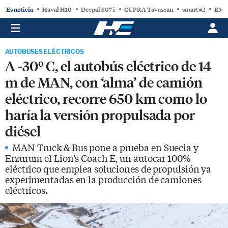
Es noticia
Haval H10
Deepal S07 i
CUPRA Tavascan
smart #2
BMW
AUTOBUSES ELÉCTRICOS
A -30º C, el autobús eléctrico de 14
m de MAN, con ‘alma’ de camión
eléctrico, recorre 650 km como lo
haría la versión propulsada por
diésel
MAN Truck & Bus pone a prueba en Suecia y
Erzurum el Lion’s Coach E, un autocar 100%
eléctrico que emplea soluciones de propulsión ya
experimentadas en la producción de camiones
eléctricos.