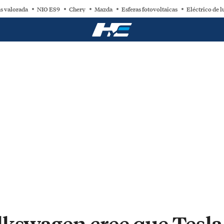
s valorada
NIO ES9
Chery
Mazda
Esferas fotovoltaicas
Eléctrico de l
kswagen cree que Tesla 