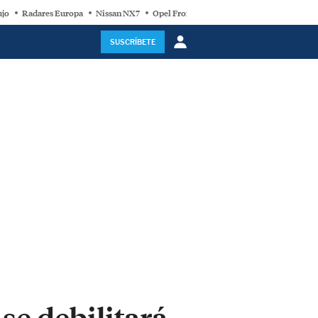
ujo
Radares Europa
Nissan NX7
Opel Frontera Electric
Motor Super-Híb
SUSCRÍBETE
se debilitará