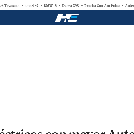
A Tavascan
smart #2
BMW i3
Denza Z9S
Prueba Can-Am Pulse
Apter
léctricos con mayor Au