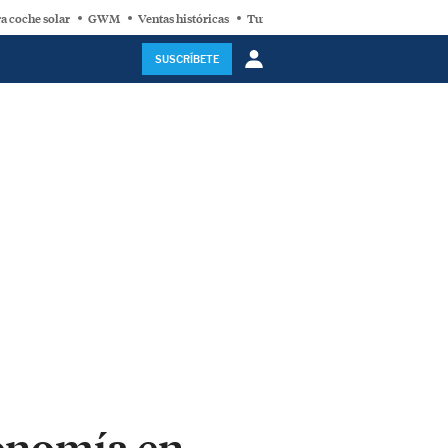
a coche solar
GWM
Ventas históricas
Turbina eólica
SUSCRÍBETE
tonomía en