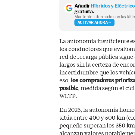
Añadir
Híbridos y Eléctric
gratuita.
Mantente informado con las últim
ACTIVAR AHORA
La autonomía insuficiente es
los conductores que evalúan
red de recarga pública sigue
largos sin la certeza de enc
incertidumbre que los vehíc
eso,
los compradores priori
posible
, medida según el ci
WLTP.
En 2026, la autonomía homol
sitúa entre 400 y 500 km (c
pequeño superan los 350 km;
alcanzan valores notablemen