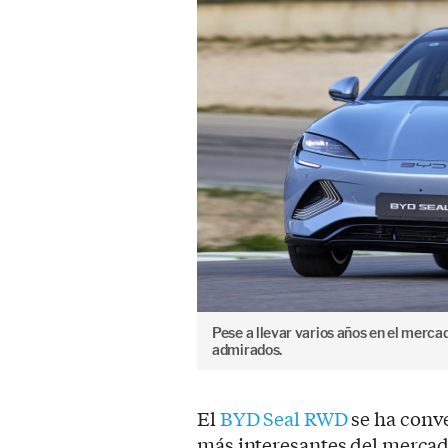
Pese a llevar varios años en el merca
admirados.
El
BYD Seal RWD
se ha conve
más interesantes del mercad