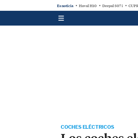
Es noticia
Haval H10
Deepal S07 i
CUPR
COCHES ELÉCTRICOS
Los coches e