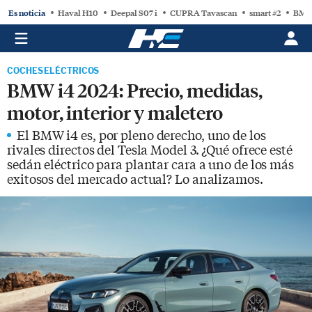
Es noticia
Haval H10
Deepal S07 i
CUPRA Tavascan
smart #2
BMW
COCHES ELÉCTRICOS
BMW i4 2024: Precio, medidas,
motor, interior y maletero
El BMW i4 es, por pleno derecho, uno de los
rivales directos del Tesla Model 3. ¿Qué ofrece esté
sedán eléctrico para plantar cara a uno de los más
exitosos del mercado actual? Lo analizamos.