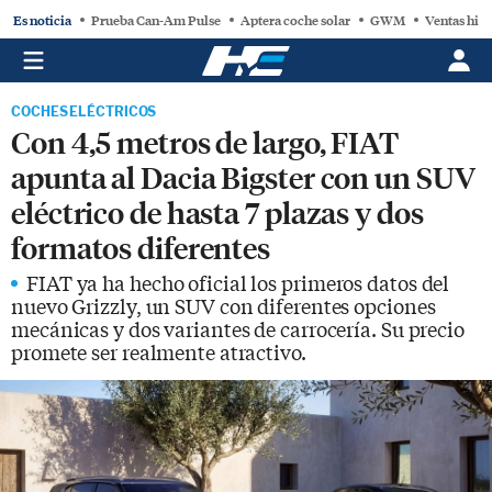
Es noticia
Prueba Can-Am Pulse
Aptera coche solar
GWM
Ventas hist
COCHES ELÉCTRICOS
Con 4,5 metros de largo, FIAT
apunta al Dacia Bigster con un SUV
eléctrico de hasta 7 plazas y dos
formatos diferentes
FIAT ya ha hecho oficial los primeros datos del
nuevo Grizzly, un SUV con diferentes opciones
mecánicas y dos variantes de carrocería. Su precio
promete ser realmente atractivo.