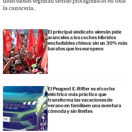
musculosas seguirán siendo protagonistas en toda
la carrocería.
El principal sindicato alemán pide
aranceles a los coches híbridos
enchufables chinos: sin un 30% más
baratos que los europeos
El Peugeot E-Rifter es el coche
eléctrico más práctico que
transforma las vacaciones de
verano en familiaen una aventura
cómoda y sin límites