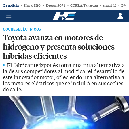
Es noticia
Haval H10
Deepal S07 i
CUPRA Tavascan
smart #2
BMW
COCHES ELÉCTRICOS
Toyota avanza en motores de
hidrógeno y presenta soluciones
híbridas eficientes
El fabricante japonés toma una ruta alternativa a
la de sus competidores al modificar el desarrollo de
este innovador motor, ofreciendo una alternativa a
los motores eléctricos que se incluirá en sus coches
de calle.