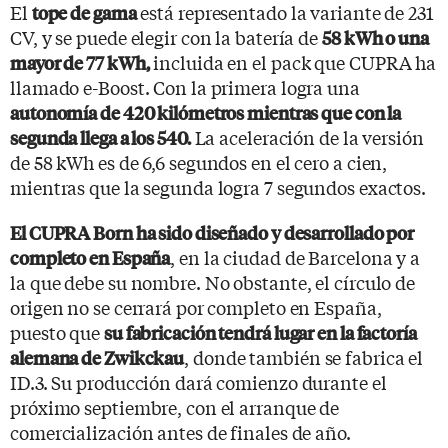
El
está representado la variante de 231
tope de gama
CV, y se puede elegir con la batería de
58 kWh o una
incluida en el pack que CUPRA ha
mayor de 77 kWh,
llamado e-Boost. Con la primera logra una
autonomía de 420 kilómetros mientras que con la
La aceleración de la versión
segunda llega a los 540.
de 58 kWh es de 6,6 segundos en el cero a cien,
mientras que la segunda logra 7 segundos exactos.
El CUPRA Born ha sido diseñado y desarrollado por
, en la ciudad de Barcelona y a
completo en España
la que debe su nombre. No obstante, el círculo de
origen no se cerrará por completo en España,
puesto que
su fabricación tendrá lugar en la factoría
, donde también se fabrica el
alemana de Zwikckau
ID.3. Su producción dará comienzo durante el
próximo septiembre, con el arranque de
comercialización antes de finales de año.