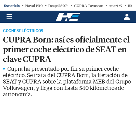
Es noticia
Haval H10
Deepal S07 i
CUPRA Tavascan
smart #2
BMW
COCHES ELÉCTRICOS
CUPRA Born: así es oficialmente el
primer coche eléctrico de SEAT en
clave CUPRA
Cupra ha presentado por fin su primer coche
eléctrico. Se trata del CUPRA Born, la iteración de
SEAT y CUPRA sobre la plataforma MEB del Grupo
Volkswagen, y llega con hasta 540 kilómetros de
autonomía.