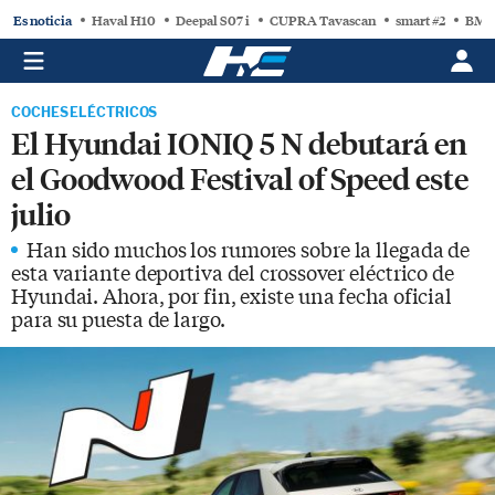
Es noticia
Haval H10
Deepal S07 i
CUPRA Tavascan
smart #2
BMW
COCHES ELÉCTRICOS
El Hyundai IONIQ 5 N debutará en
el Goodwood Festival of Speed este
julio
Han sido muchos los rumores sobre la llegada de
esta variante deportiva del crossover eléctrico de
Hyundai. Ahora, por fin, existe una fecha oficial
para su puesta de largo.