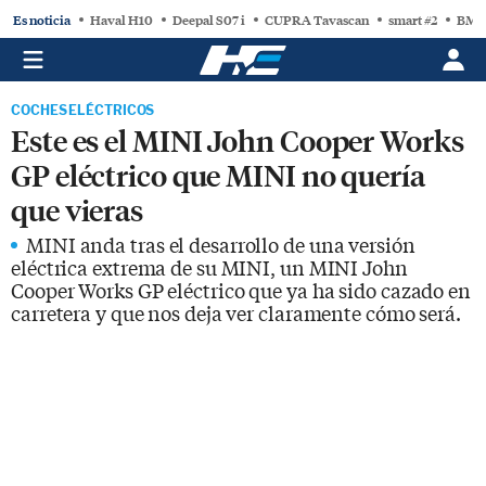
Es noticia
Haval H10
Deepal S07 i
CUPRA Tavascan
smart #2
BMW
COCHES ELÉCTRICOS
Este es el MINI John Cooper Works
GP eléctrico que MINI no quería
que vieras
MINI anda tras el desarrollo de una versión
eléctrica extrema de su MINI, un MINI John
Cooper Works GP eléctrico que ya ha sido cazado en
carretera y que nos deja ver claramente cómo será.