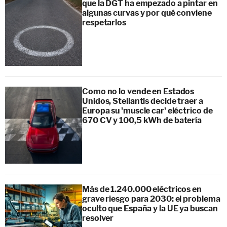
que la DGT ha empezado a pintar en
algunas curvas y por qué conviene
respetarlos
Como no lo vende en Estados
Unidos, Stellantis decide traer a
Europa su 'muscle car' eléctrico de
670 CV y 100,5 kWh de batería
Más de 1.240.000 eléctricos en
grave riesgo para 2030: el problema
oculto que España y la UE ya buscan
resolver