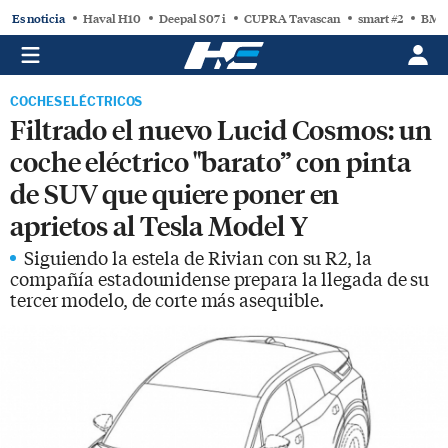
Es noticia
Haval H10
Deepal S07 i
CUPRA Tavascan
smart #2
BMW
COCHES ELÉCTRICOS
Filtrado el nuevo Lucid Cosmos: un
coche eléctrico "barato” con pinta
de SUV que quiere poner en
aprietos al Tesla Model Y
Siguiendo la estela de Rivian con su R2, la
compañía estadounidense prepara la llegada de su
tercer modelo, de corte más asequible.