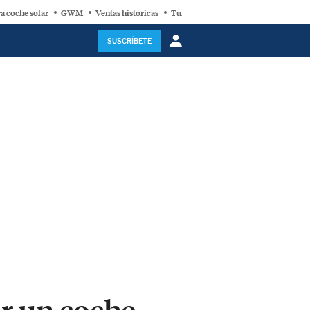
a coche solar
GWM
Ventas históricas
Turbina eólica
SUSCRÍBETE
ir un coche