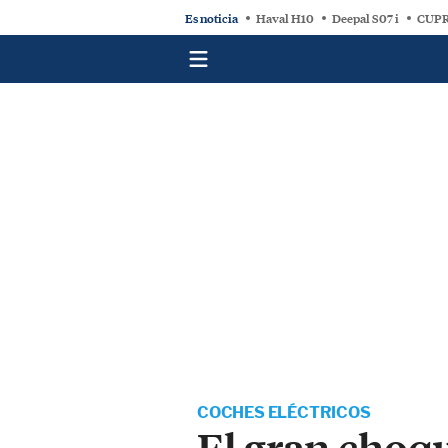
Es noticia
Haval H10
Deepal S07 i
CUPR
COCHES ELÉCTRICOS
El gran choqu