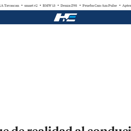
A Tavascan
smart #2
BMW i3
Denza Z9S
Prueba Can-Am Pulse
Apter
e de realidad al conduc