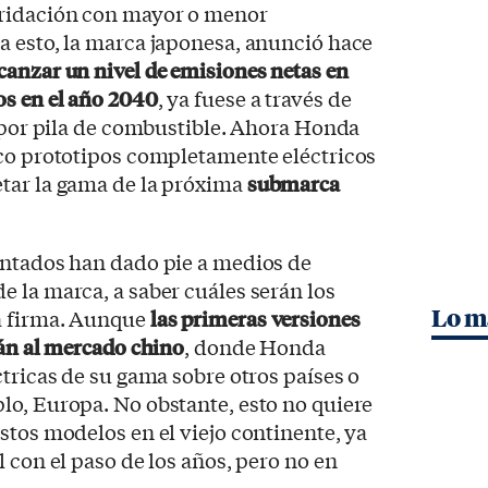
bridación con mayor o menor
a esto, la marca japonesa, anunció hace
canzar un nivel de emisiones netas en
os en el año 2040
, ya fuese a través de
o por pila de combustible. Ahora Honda
nco prototipos completamente eléctricos
tar la gama de la próxima
submarca
entados han dado pie a medios de
 la marca, a saber cuáles serán los
Lo m
a firma. Aunque
las primeras versiones
rán al mercado chino
, donde Honda
ctricas de su gama sobre otros países o
lo, Europa. No obstante, esto no quiere
stos modelos en el viejo continente, ya
 con el paso de los años, pero no en