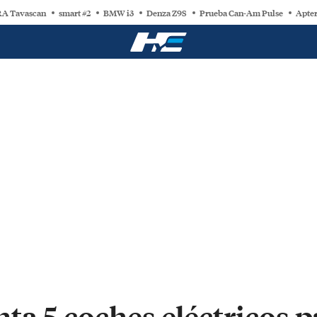
A Tavascan
smart #2
BMW i3
Denza Z9S
Prueba Can-Am Pulse
Apter
a 5 coches eléctricos p