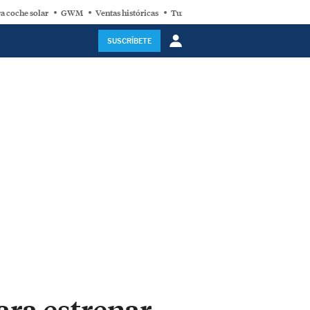
a coche solar
GWM
Ventas históricas
Turbina eólica
SUSCRÍBETE
ara estrenar