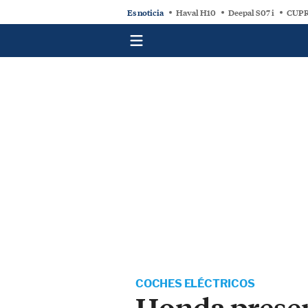
Es noticia
Haval H10
Deepal S07 i
CUPR
COCHES ELÉCTRICOS
Honda present