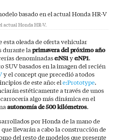
el actual Honda HR-V.
 esta oleada de oferta vehicular
s durante la
primavera del próximo año
rocerías denominadas
e:NS1
y
e:NP1
.
o SUV basados en la imagen del recién
V
y el concept que precedió a todos
rincipios de este año: el
e:Prototype
.
nciarán estéticamente a través de unos
 carrocería algo más dinámica en el
una
autonomía de 500 kilómetros
.
arrollados por Honda de la mano de
que llevarán a cabo la construcción de
 como del resto de modelos que presente