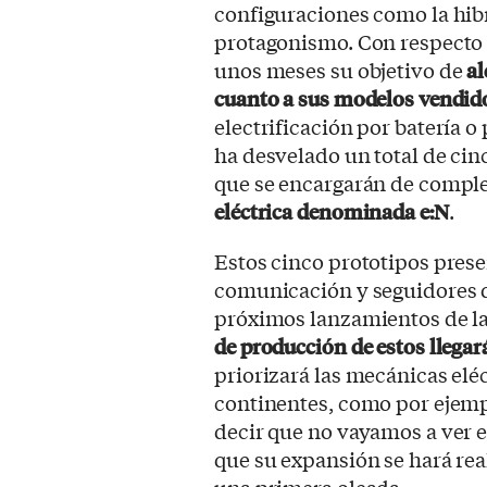
configuraciones como la hi
protagonismo. Con respecto 
unos meses su objetivo de
al
cuanto a sus modelos vendid
electrificación por batería 
ha desvelado un total de ci
que se encargarán de comple
eléctrica denominada e:N
.
Estos cinco prototipos pres
comunicación y seguidores de
próximos lanzamientos de l
de producción de estos llega
priorizará las mecánicas elé
continentes, como por ejemp
decir que no vayamos a ver e
que su expansión se hará real