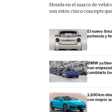
Honda en el marco de vehíc
son estos cinco concepts qu
El nuevo Sma
potencia y f
BMW ya tiene
han empezado
cambiarlo t
1.100 km des
con mayor au