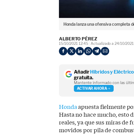
Honda lanza una ofensiva completa d
ALBERTO PÉREZ
15/10/2021 12:45
Actualizado a 24/10/2021
Añadir
Híbridos y Eléctric
gratuita.
Mantente informado con las últim
ACTIVAR AHORA
Honda
apuesta fielmente por
Hasta no hace mucho, esto 
reales, ya que sus miras de f
movidos por pila de combust