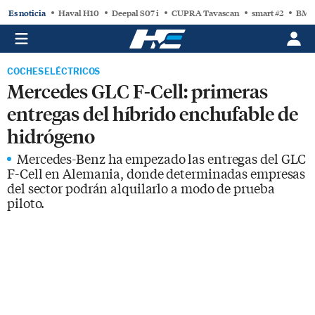
Es noticia
Haval H10
Deepal S07 i
CUPRA Tavascan
smart #2
BMW
COCHES ELÉCTRICOS
Mercedes GLC F-Cell: primeras
entregas del híbrido enchufable de
hidrógeno
Mercedes-Benz ha empezado las entregas del GLC
F-Cell en Alemania, donde determinadas empresas
del sector podrán alquilarlo a modo de prueba
piloto.