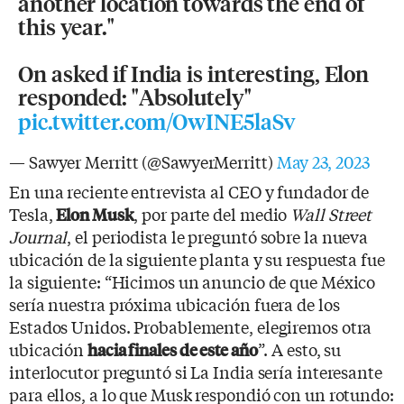
another location towards the end of
this year."
On asked if India is interesting, Elon
responded: "Absolutely"
pic.twitter.com/OwINE5laSv
— Sawyer Merritt (@SawyerMerritt)
May 23, 2023
En una reciente entrevista al CEO y fundador de
Tesla,
, por parte del medio
Wall Street
Elon Musk
Journal
, el periodista le preguntó sobre la nueva
ubicación de la siguiente planta y su respuesta fue
la siguiente: “Hicimos un anuncio de que México
sería nuestra próxima ubicación fuera de los
Estados Unidos. Probablemente, elegiremos otra
ubicación
”. A esto, su
hacia finales de este año
interlocutor preguntó si La India sería interesante
para ellos, a lo que Musk respondió con un rotundo: