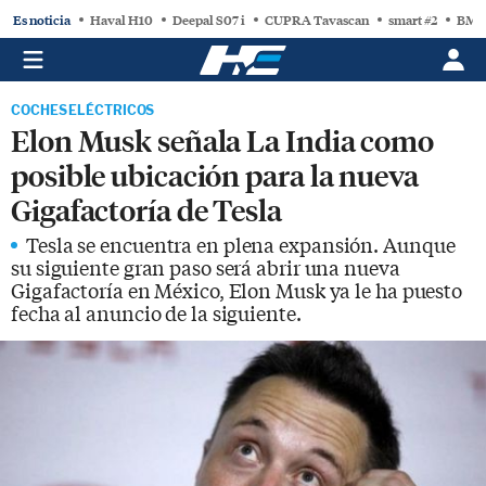
Es noticia
Haval H10
Deepal S07 i
CUPRA Tavascan
smart #2
BMW
COCHES ELÉCTRICOS
Elon Musk señala La India como
posible ubicación para la nueva
Gigafactoría de Tesla
Tesla se encuentra en plena expansión. Aunque
su siguiente gran paso será abrir una nueva
Gigafactoría en México, Elon Musk ya le ha puesto
fecha al anuncio de la siguiente.