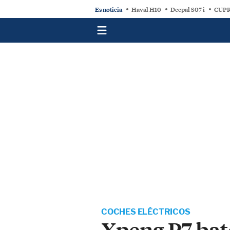
Es noticia
Haval H10
Deepal S07 i
CUPR
COCHES ELÉCTRICOS
Xpeng P7 bate