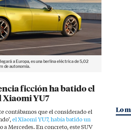
legará a Europa, es una berlina eléctrica de 5,02
km de autonomía.
encia ficción ha batido el
l Xiaomi YU7
Lo m
e contábamos que el considerado el
ndo’,
el Xiaomi YU7, había batido un
 a Mercedes. En concreto, este SUV