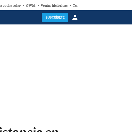
a coche solar
GWM
Ventas históricas
Turbina eólica
SUSCRÍBETE
istancia en