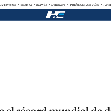
A Tavascan
smart #2
BMW i3
Denza Z9S
Prueba Can-Am Pulse
Apter
 el récord mundial de d