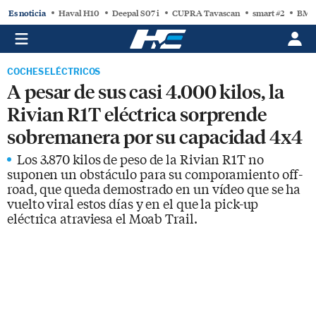
Es noticia
Haval H10
Deepal S07 i
CUPRA Tavascan
smart #2
BMW
COCHES ELÉCTRICOS
A pesar de sus casi 4.000 kilos, la
Rivian R1T eléctrica sorprende
sobremanera por su capacidad 4x4
Los 3.870 kilos de peso de la Rivian R1T no
suponen un obstáculo para su comporamiento off-
road, que queda demostrado en un vídeo que se ha
vuelto viral estos días y en el que la pick-up
eléctrica atraviesa el Moab Trail.