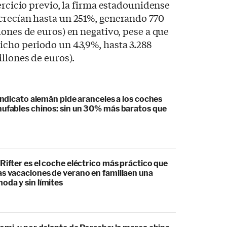
ercicio previo, la firma estadounidense
crecían hasta un 251%, generando 770
lones de euros) en negativo, pese a que
icho periodo un 43,9%, hasta 3.288
illones de euros).
sindicato alemán pide aranceles a los coches
hufables chinos: sin un 30% más baratos que
Rifter es el coche eléctrico más práctico que
as vacaciones de verano en familiaen una
oda y sin límites