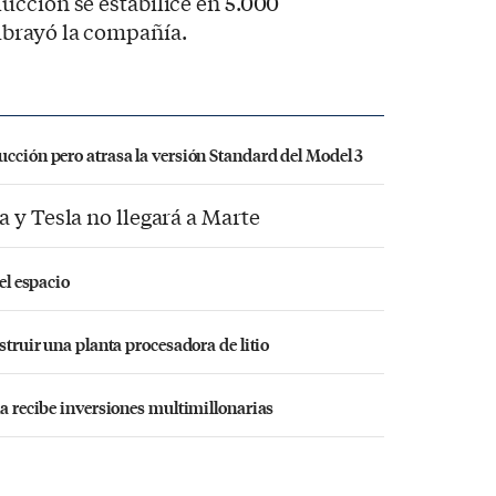
ucción se estabilice en 5.000
ubrayó la compañía.
ucción pero atrasa la versión Standard del Model 3
 y Tesla no llegará a Marte
 el espacio
struir una planta procesadora de litio
la recibe inversiones multimillonarias