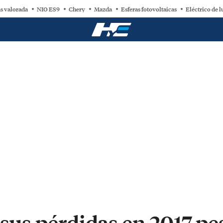
s valorada
NIO ES9
Chery
Mazda
Esferas fotovoltaicas
Eléctrico de l
a sus pérdidas en 2017 pe