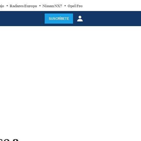
ujo
Radares Europa
Nissan NX7
Opel Frontera Electric
Motor Super-Híb
SUSCRÍBETE
se a