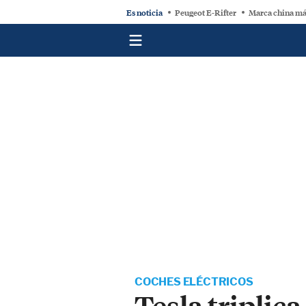
Es noticia
Peugeot E-Rifter
Marca china má
COCHES ELÉCTRICOS
Tesla triplic