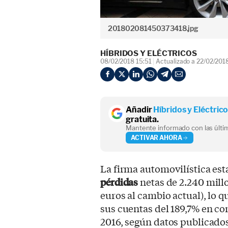
201802081450373418.jpg
HÍBRIDOS Y ELÉCTRICOS
08/02/2018 15:51
Actualizado a 22/02/201
Añadir
Híbridos y Eléctric
gratuita.
Mantente informado con las últim
ACTIVAR AHORA
La firma automovilística e
pérdidas
netas de 2.240 millo
euros al cambio actual), lo 
sus cuentas del 189,7% en co
2016, según datos publicado