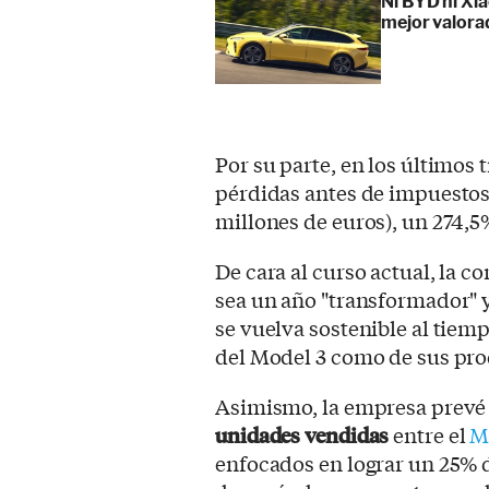
Ni BYD ni Xia
mejor valora
Por su parte, en los últimos 
pérdidas antes de impuestos 
millones de euros), un 274,5
De cara al curso actual, la 
sea un año "transformador" 
se vuelva sostenible al tiem
del Model 3 como de sus pro
Asimismo, la empresa prev
unidades vendidas
entre el
M
enfocados en lograr un 25% 