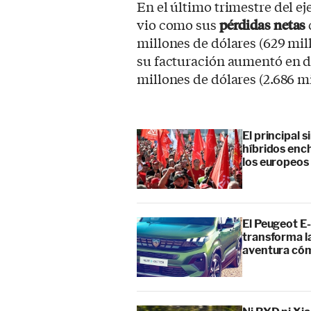
En el último trimestre del ej
vio como sus
pérdidas netas
millones de dólares (629 mil
su facturación aumentó en d
millones de dólares (2.686 m
El principal 
híbridos enc
los europeos
El Peugeot E-
transforma l
aventura cóm