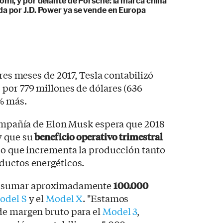
omi, y por delante de Porsche: la marca china
da por J.D. Power ya se vende en Europa
tres meses de 2017, Tesla contabilizó
por 779 millones de dólares (636
% más.
compañía de Elon Musk espera que 2018
y que su
beneficio operativo trimestral
po que incrementa la producción tanto
ductos energéticos.
é sumar aproximadamente
100.000
odel S
y el
Model X
. "Estamos
de margen bruto para el
Model 3
,