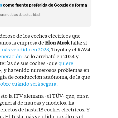
os
como fuente preferida de Google de forma
as noticias de actualidad.
oderoso de los coches eléctricos que
 años la empresa de
Elon Musk
falla: si
e más vendido en 2023
, Toyota y el RAV4
eneración
- se lo arrebató en 2024 y
aterías de sus coches -que
quiere
-, y ha tenido numerosos problemas en
logía de conducción autónoma, de la que
sobre cuándo será segura.
esto la ITV alemana -el TÜV- que, en su
 general de marcas y modelos, ha
efectos de hasta 18 coches eléctricos. Y
e. El Tesla más vendido no sólo es el