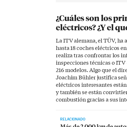
¿Cuáles son los pri
eléctricos? ¿Y el q
La ITV alemana, el TÜV, ha a
hasta 18 coches eléctricos en
realiza tras confrontar los i
inspecciones técnicas o ITV d
216 modelos. Algo que el dir
Joachim Bühler justifica se
eléctricos interesantes está
y también se están convirtie
combustión gracias a sus int
RELACIONADO
Más de 2.000 km de auto