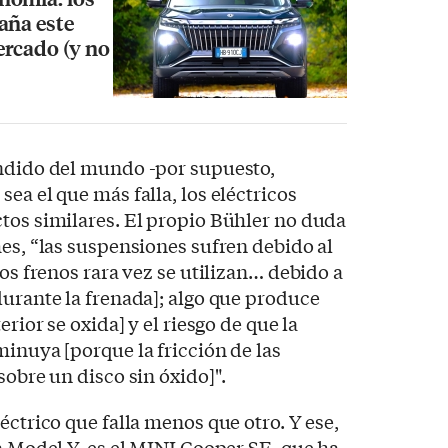
aña este
ercado (y no
endido del mundo -por supuesto,
ea el que más falla, los eléctricos
tos similares. El propio Bühler no duda
hes, “las suspensiones sufren debido al
los frenos rara vez se utilizan… debido a
durante la frenada]; algo que produce
erior se oxida] y el riesgo de que la
minuya [porque la fricción de las
sobre un disco sin óxido]".
éctrico que falla menos que otro. Y ese,
la Model Y, es el MINI Cooper SE, que ha