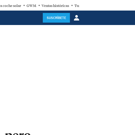
a coche solar
GWM
Ventas históricas
Turbina eólica
SUSCRÍBETE
, pero