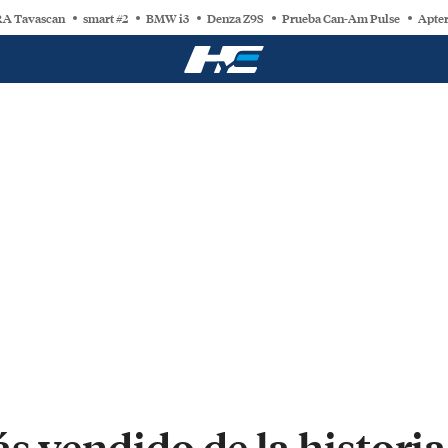
A Tavascan
smart #2
BMW i3
Denza Z9S
Prueba Can-Am Pulse
Apter
ás vendido de la historia