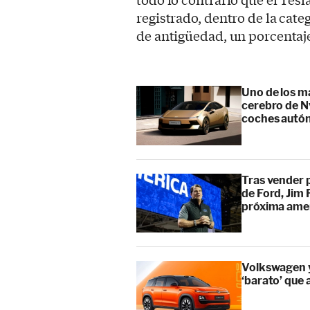
registrado, dentro de la cate
de antigüedad, un porcentaje
Uno de los m
cerebro de Nv
coches aut
Tras vender p
de Ford, Jim 
próxima ame
Volkswagen y
‘barato’ que