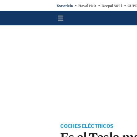
Es noticia
Haval H10
Deepal S07 i
CUPR
COCHES ELÉCTRICOS
Es el Tesla m