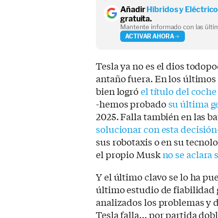
Añadir
Híbridos y Eléctric
gratuita.
Mantente informado con las últim
ACTIVAR AHORA
Tesla ya no es el dios todop
antaño fuera. En los últimos
bien logró
el título del coch
-hemos probado
su última g
2025. Falla también en las b
solucionar con esta decisión
sus robotaxis o en su tecno
el propio Musk
no se aclara 
Y el último clavo se lo ha pu
último estudio de fiabilidad
analizados los problemas y d
Tesla falla… por partida dobl