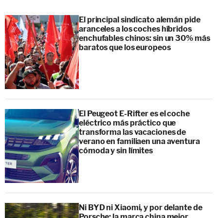
El principal sindicato alemán pide
aranceles a los coches híbridos
enchufables chinos: sin un 30% más
baratos que los europeos
El Peugeot E-Rifter es el coche
eléctrico más práctico que
transforma las vacaciones de
verano en familiaen una aventura
cómoda y sin límites
Ni BYD ni Xiaomi, y por delante de
Porsche: la marca china mejor