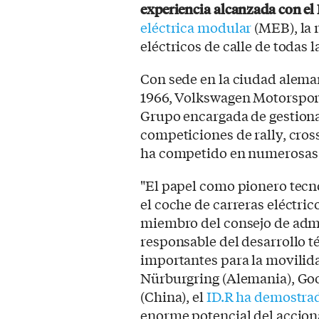
experiencia alcanzada con el
eléctrica modular
(MEB), la
eléctricos de calle de todas
Con sede en la ciudad alem
1966, Volkswagen Motorsport 
Grupo encargada de gestionar
competiciones de rally, cros
ha competido en numerosas 
"El papel como pionero tecn
el coche de carreras eléctric
miembro del consejo de adm
responsable del desarrollo t
importantes para la movilida
Nürburgring (Alemania), Go
(China), el
ID.R ha demostra
enorme potencial del acciona