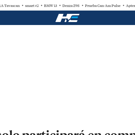
A Tavascan
smart #2
BMW i3
Denza Z9S
Prueba Can-Am Pulse
Apter
olo participará en comp