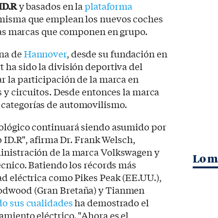
 ID.R
y basados en la
plataforma
 misma que emplean los nuevos coches
 las marcas que componen en grupo.
ana de
Hannover
, desde su fundación en
ha sido la división deportiva del
 la participación de la marca en
s y circuitos. Desde entonces la marca
categorías de automovilismo.
ológico continuará siendo asumido por
o ID.R", afirma Dr. Frank Welsch,
inistración de la marca Volkswagen y
Lo m
écnico. Batiendo los récords más
d eléctrica como Pikes Peak (EE.UU.),
odwood (Gran Bretaña) y Tianmen
do sus cualidades
ha demostrado el
miento eléctrico. "Ahora es el