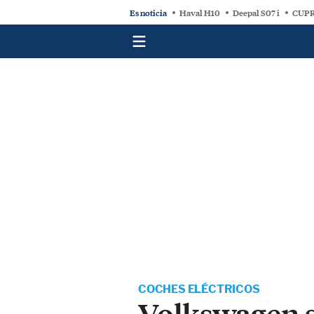
Es noticia
Haval H10
Deepal S07 i
CUPR
COCHES ELÉCTRICOS
Volkswagen s