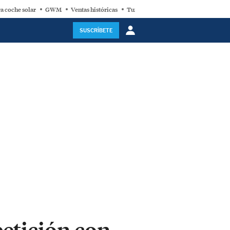
a coche solar
GWM
Ventas históricas
Turbina eólica
SUSCRÍBETE
etición con