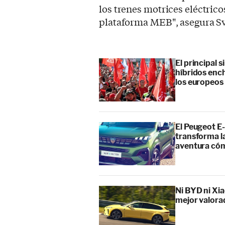
los trenes motrices eléctrico
plataforma MEB", asegura S
El principal 
híbridos enc
los europeos
El Peugeot E-
transforma l
aventura cóm
Ni BYD ni Xia
mejor valora