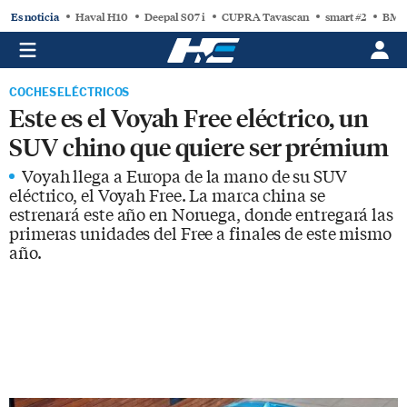
Es noticia
Haval H10
Deepal S07 i
CUPRA Tavascan
smart #2
BMW
COCHES ELÉCTRICOS
Este es el Voyah Free eléctrico, un
SUV chino que quiere ser prémium
Voyah llega a Europa de la mano de su SUV
eléctrico, el Voyah Free. La marca china se
estrenará este año en Noruega, donde entregará las
primeras unidades del Free a finales de este mismo
año.