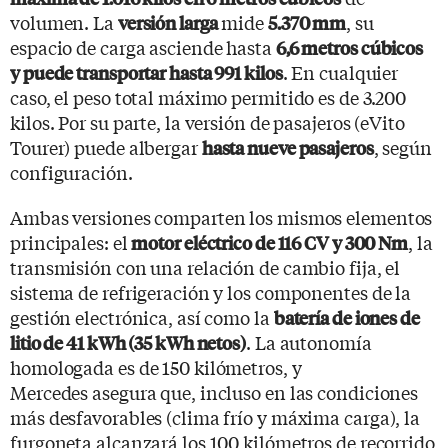
volumen. La
mide
, su
versión larga
5.370 mm
espacio de carga asciende hasta
6,6 metros cúbicos
. En cualquier
y puede transportar hasta 991 kilos
caso, el peso total máximo permitido es de 3.200
kilos. Por su parte, la versión de pasajeros (eVito
Tourer) puede albergar
, según
hasta nueve pasajeros
configuración.
Ambas versiones comparten los mismos elementos
principales: el
, la
motor eléctrico de 116 CV y 300 Nm
transmisión con una relación de cambio fija, el
sistema de refrigeración y los componentes de la
gestión electrónica, así como la
batería de iones de
. La autonomía
litio de 41 kWh (35 kWh netos)
homologada es de 150 kilómetros, y
Mercedes asegura que, incluso en las condiciones
más desfavorables (clima frío y máxima carga), la
furgoneta alcanzará los 100 kilómetros de recorrido