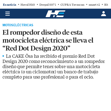
Es noticia
Haval H10
Deepal S07 i
CUPRA Tavascan
smart #2
BMW
MOTOS ELÉCTRICAS
El rompedor diseño de esta
motocicleta eléctrica se lleva el
“Red Dot Design 2020”
La CAKE Ösa ha recibido el premio Red Dot
Design 2020 como reconocimiento a un rompedor
diseño que permite tener sobre una motocicleta
eléctrica (o un ciclomotor) un banco de trabajo
completo para uso profesional o para el ocio.