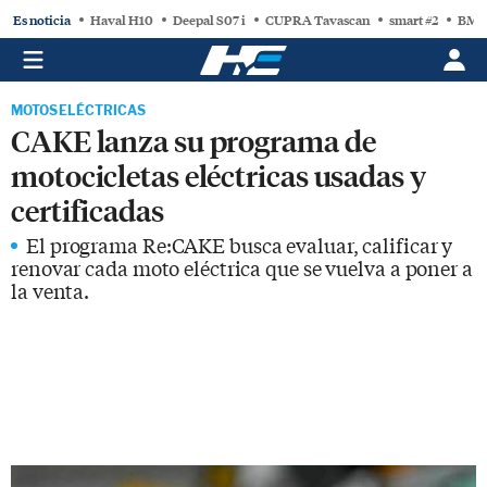
Es noticia
Haval H10
Deepal S07 i
CUPRA Tavascan
smart #2
BMW
MOTOS ELÉCTRICAS
CAKE lanza su programa de
motocicletas eléctricas usadas y
certificadas
El programa Re:CAKE busca evaluar, calificar y
renovar cada moto eléctrica que se vuelva a poner a
la venta.