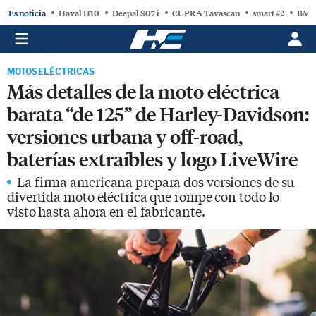
Es noticia
Haval H10
Deepal S07 i
CUPRA Tavascan
smart #2
BMW
MOTOS ELÉCTRICAS
Más detalles de la moto eléctrica
barata “de 125” de Harley-Davidson:
versiones urbana y off-road,
baterías extraíbles y logo LiveWire
La firma americana prepara dos versiones de su
divertida moto eléctrica que rompe con todo lo
visto hasta ahora en el fabricante.