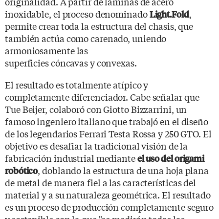
originalidad. A partir de láminas de acero
inoxidable, el proceso denominado
,
Light.Fold
permite crear toda la estructura del chasis, que
también actúa como carenado, uniendo
armoniosamente las
superficies cóncavas y convexas.
El resultado es totalmente atípico y
completamente diferenciador. Cabe señalar que
Tue Beijer, colaboró ​​con Giotto Bizzarrini, un
famoso ingeniero italiano que trabajó en el diseño
de los legendarios Ferrari Testa Rossa y 250 GTO. El
objetivo es desafiar la tradicional visión de la
fabricación industrial mediante
el uso del origami
, doblando la estructura de una hoja plana
robótico
de metal de manera fiel a las características del
material y a su naturaleza geométrica. El resultado
es un proceso de producción completamente seguro
y sostenible con la que "se medirán todas las