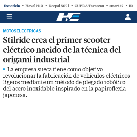
Es noticia
Haval H10
Deepal S07 i
CUPRA Tavascan
smart #2
BMW
MOTOS ELÉCTRICAS
Stilride crea el primer scooter
eléctrico nacido de la técnica del
origami industrial
La empresa sueca tiene como objetivo
revolucionar la fabricación de vehículos eléctricos
ligeros mediante un método de plegado robótico
del acero inoxidable inspirado en la papiroflexia
japonesa.