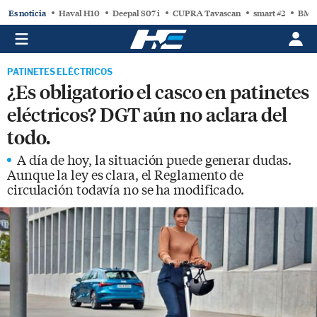
Es noticia
Haval H10
Deepal S07 i
CUPRA Tavascan
smart #2
BMW
PATINETES ELÉCTRICOS
¿Es obligatorio el casco en patinetes
eléctricos? DGT aún no aclara del
todo.
A día de hoy, la situación puede generar dudas.
Aunque la ley es clara, el Reglamento de
circulación todavía no se ha modificado.