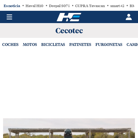
Es noticia
Haval H10
Deepal S07 i
CUPRA Tavascan
smart #2
BMW
Cecotec
COCHES
MOTOS
BICICLETAS
PATINETES
FURGONETAS
CAMI