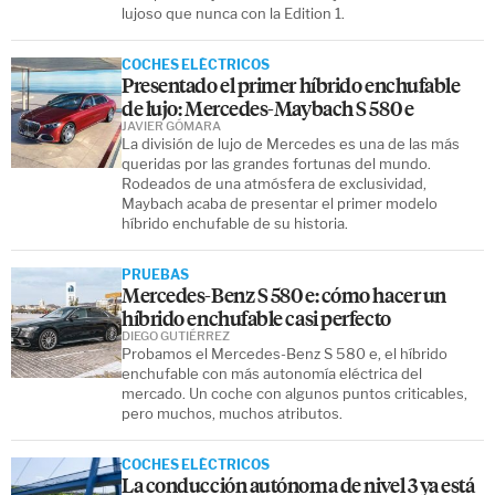
lujoso que nunca con la Edition 1.
COCHES ELÉCTRICOS
Presentado el primer híbrido enchufable
de lujo: Mercedes-Maybach S 580 e
JAVIER GÓMARA
La división de lujo de Mercedes es una de las más
queridas por las grandes fortunas del mundo.
Rodeados de una atmósfera de exclusividad,
Maybach acaba de presentar el primer modelo
híbrido enchufable de su historia.
PRUEBAS
Mercedes-Benz S 580 e: cómo hacer un
híbrido enchufable casi perfecto
DIEGO GUTIÉRREZ
Probamos el Mercedes-Benz S 580 e, el híbrido
enchufable con más autonomía eléctrica del
mercado. Un coche con algunos puntos criticables,
pero muchos, muchos atributos.
COCHES ELÉCTRICOS
La conducción autónoma de nivel 3 ya está