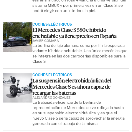
sistema MBUX y por primera vez en un Clase S, se
podrá elegir con un interior sin piel.
COCHES ELÉCTRICOS
El Mercedes Clase S 580 e híbrido
enchufable ya tiene precios en España
JAVIER GÓMARA
La berlina de lujo alemana suma por fin la esperada
variante híbrida enchufable. Una única mecánica que
se integra en las dos carrocerías disponibles para la
Clase S.
COCHES ELÉCTRICOS
La suspensión electrohidráulica del
Mercedes Clase S es ahora capaz de
recargar las baterías
ALEJANDRO GONZÁLEZ
La trabajada eficiencia de la berlina de
representación de Mercedes se ve reflejada hasta
en su suspensión electrohidráulica, y es que el
nuevo Clase S sería capaz de aprovechar la energía
generada con el trabajo de la misma.