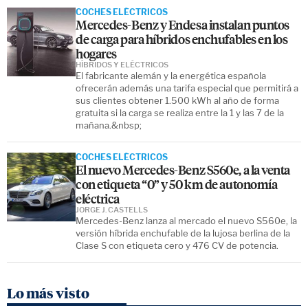
COCHES ELÉCTRICOS
Mercedes-Benz y Endesa instalan puntos
de carga para híbridos enchufables en los
hogares
HÍBRIDOS Y ELÉCTRICOS
El fabricante alemán y la energética española
ofrecerán además una tarifa especial que permitirá a
sus clientes obtener 1.500 kWh al año de forma
gratuita si la carga se realiza entre la 1 y las 7 de la
mañana.&nbsp;
COCHES ELÉCTRICOS
El nuevo Mercedes-Benz S560e, a la venta
con etiqueta “0” y 50 km de autonomía
eléctrica
JORGE J. CASTELLS
Mercedes-Benz lanza al mercado el nuevo S560e, la
versión híbrida enchufable de la lujosa berlina de la
Clase S con etiqueta cero y 476 CV de potencia.
Lo más visto