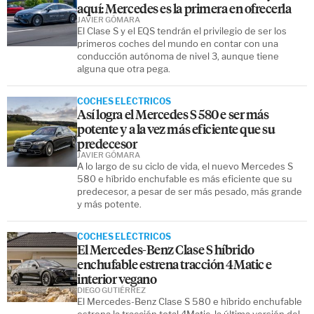
aquí: Mercedes es la primera en ofrecerla
JAVIER GÓMARA
El Clase S y el EQS tendrán el privilegio de ser los
primeros coches del mundo en contar con una
conducción autónoma de nivel 3, aunque tiene
alguna que otra pega.
COCHES ELÉCTRICOS
Así logra el Mercedes S 580 e ser más
potente y a la vez más eficiente que su
predecesor
JAVIER GÓMARA
A lo largo de su ciclo de vida, el nuevo Mercedes S
580 e híbrido enchufable es más eficiente que su
predecesor, a pesar de ser más pesado, más grande
y más potente.
COCHES ELÉCTRICOS
El Mercedes-Benz Clase S híbrido
enchufable estrena tracción 4Matic e
interior vegano
DIEGO GUTIÉRREZ
El Mercedes-Benz Clase S 580 e híbrido enchufable
estrena la tracción total 4Matic, la última versión del