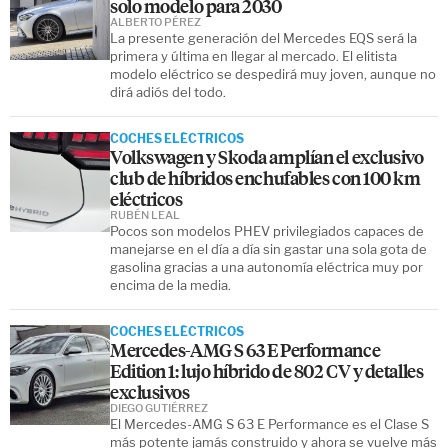
solo modelo para 2030
ALBERTO PÉREZ
La presente generación del Mercedes EQS será la
primera y última en llegar al mercado. El elitista
modelo eléctrico se despedirá muy joven, aunque no
dirá adiós del todo.
COCHES ELÉCTRICOS
Volkswagen y Skoda amplían el exclusivo
club de híbridos enchufables con 100 km
eléctricos
RUBÉN LEAL
Pocos son modelos PHEV privilegiados capaces de
manejarse en el día a día sin gastar una sola gota de
gasolina gracias a una autonomía eléctrica muy por
encima de la media.
COCHES ELÉCTRICOS
Mercedes-AMG S 63 E Performance
Edition 1: lujo híbrido de 802 CV y detalles
exclusivos
DIEGO GUTIÉRREZ
El Mercedes-AMG S 63 E Performance es el Clase S
más potente jamás construido y ahora se vuelve más