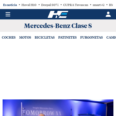
Es noticia
Haval H10
Deepal S07 i
CUPRA Tavascan
smart #2
BMW
Mercedes-Benz Clase S
COCHES
MOTOS
BICICLETAS
PATINETES
FURGONETAS
CAMI