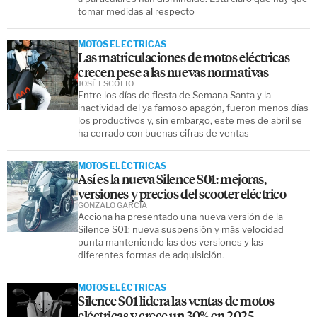
tomar medidas al respecto
MOTOS ELÉCTRICAS
Las matriculaciones de motos eléctricas
crecen pese a las nuevas normativas
JOSÉ ESCOTTO
Entre los días de fiesta de Semana Santa y la
inactividad del ya famoso apagón, fueron menos días
los productivos y, sin embargo, este mes de abril se
ha cerrado con buenas cifras de ventas
MOTOS ELÉCTRICAS
Así es la nueva Silence S01: mejoras,
versiones y precios del scooter eléctrico
GONZALO GARCÍA
Acciona ha presentado una nueva versión de la
Silence S01: nueva suspensión y más velocidad
punta manteniendo las dos versiones y las
diferentes formas de adquisición.
MOTOS ELÉCTRICAS
Silence S01 lidera las ventas de motos
eléctricas y crece un 30% en 2025