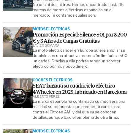
No una ni dos ni tres. Hemos encontrado hasta 15
marcas de motos eléctricas españolas en el
mercado. Te contamos cuáles son.
MOTOS ELÉCTRICAS
Promoción Especial: Silence S01 por 3.200
€ y 3 Años de Cargas Gratuitas
JAVIER GÓMARA
La moto eléctrica líder en Europa quiere ampliar su
dominio con una atractiva promoción limitada a 500
unidades. Gracias a ella podrás tener un scooter
eléctrico por muy poco dinero.
COCHES ELÉCTRICOS
SEAT lanzará su cuadriciclo eléctrico
4Wheeler en 2025, fabricado en Barcelona
ALBERTO PÉREZ
La marca española ha confirmado cuándo será una
realidad su propuesta que competirá cara a cara
contra el Citroën AMI y del que ya se conocen
detalles, aunque bajo el emblema de otra firma.
MOTOS ELÉCTRICAS