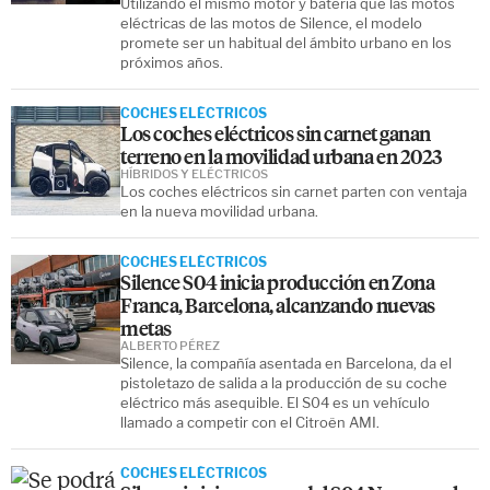
Utilizando el mismo motor y batería que las motos
eléctricas de las motos de Silence, el modelo
promete ser un habitual del ámbito urbano en los
próximos años.
COCHES ELÉCTRICOS
Los coches eléctricos sin carnet ganan
terreno en la movilidad urbana en 2023
HÍBRIDOS Y ELÉCTRICOS
Los coches eléctricos sin carnet parten con ventaja
en la nueva movilidad urbana.
COCHES ELÉCTRICOS
Silence S04 inicia producción en Zona
Franca, Barcelona, alcanzando nuevas
metas
ALBERTO PÉREZ
Silence, la compañía asentada en Barcelona, da el
pistoletazo de salida a la producción de su coche
eléctrico más asequible. El S04 es un vehículo
llamado a competir con el Citroën AMI.
COCHES ELÉCTRICOS