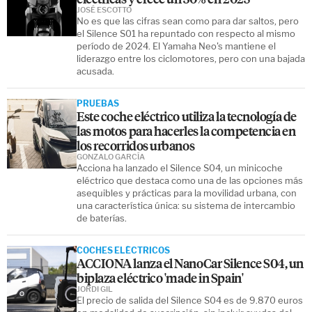
JOSÉ ESCOTTO
No es que las cifras sean como para dar saltos, pero
el Silence S01 ha repuntado con respecto al mismo
período de 2024. El Yamaha Neo's mantiene el
liderazgo entre los ciclomotores, pero con una bajada
acusada.
PRUEBAS
Este coche eléctrico utiliza la tecnología de
las motos para hacerles la competencia en
los recorridos urbanos
GONZALO GARCÍA
Acciona ha lanzado el Silence S04, un minicoche
eléctrico que destaca como una de las opciones más
asequibles y prácticas para la movilidad urbana, con
una característica única: su sistema de intercambio
de baterías.
COCHES ELÉCTRICOS
ACCIONA lanza el NanoCar Silence S04, un
biplaza eléctrico 'made in Spain'
JORDI GIL
El precio de salida del Silence S04 es de 9.870 euros