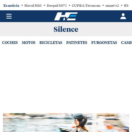
Es noticia
Haval H10
Deepal S07 i
CUPRA Tavascan
smart #2
BMW
Silence
COCHES
MOTOS
BICICLETAS
PATINETES
FURGONETAS
CAMI