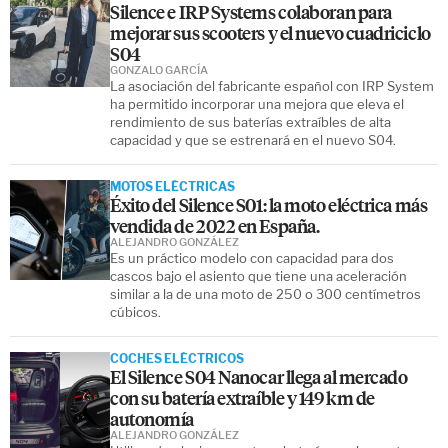
Silence e IRP Systems colaboran para
mejorar sus scooters y el nuevo cuadriciclo
S04
GONZALO GARCÍA
La asociación del fabricante español con IRP System
ha permitido incorporar una mejora que eleva el
rendimiento de sus baterías extraíbles de alta
capacidad y que se estrenará en el nuevo S04.
MOTOS ELÉCTRICAS
Éxito del Silence S01: la moto eléctrica más
vendida de 2022 en España.
ALEJANDRO GONZÁLEZ
Es un práctico modelo con capacidad para dos
cascos bajo el asiento que tiene una aceleración
similar a la de una moto de 250 o 300 centímetros
cúbicos.
COCHES ELÉCTRICOS
El Silence S04 Nanocar llega al mercado
con su batería extraíble y 149 km de
autonomía
ALEJANDRO GONZÁLEZ