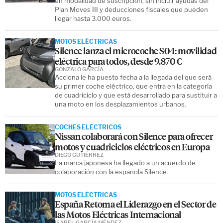
en modalidad de suscripción, sin incluir ayudas del
Plan Moves III y deducciones fiscales que pueden
llegar hasta 3.000 euros.
MOTOS ELÉCTRICAS
Silence lanza el microcoche S04: movilidad
eléctrica para todos, desde 9.870 €
GONZALO GARCÍA
Acciona le ha puesto fecha a la llegada del que será
su primer coche eléctrico, que entra en la categoría
de cuadriciclo y que está desarrollado para sustituir a
una moto en los desplazamientos urbanos.
COCHES ELÉCTRICOS
Nissan colaborará con Silence para ofrecer
motos y cuadriciclos eléctricos en Europa
DIEGO GUTIÉRREZ
La marca japonesa ha llegado a un acuerdo de
colaboración con la española Silence.
MOTOS ELÉCTRICAS
España Retoma el Liderazgo en el Sector de
las Motos Eléctricas Internacional
ISABEL GARCÍA MÉNDEZ