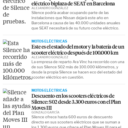
eléctrico biplaza de SEAT en Barcelona
ALEJANDRO GONZÁLEZ
Silence podría acabar ocupando parte de las
instalaciones que Nissan dejará este año en
Barcelona a causa de las 40.000 unidades anuales
que SEAT necesitará de su futuro coche eléctrico.
MOTOS ELÉCTRICAS
Este es el estado del motor y la batería de un
scooter eléctrico después de 100.000 km
ALEJANDRO GONZÁLEZ
La empresa de reparto Ara Vinc ha recorrido con una
de sus Silence S02 más de 100.000 kilómetros, y
desde la propia Silence se hacen eco del estado del
scooter eléctrico en cuestión.
MOTOS ELÉCTRICAS
Descuento en los scooters eléctricos de
Silence: S02 desde 3.300 euros con el Plan
Moves III
GONZALO GARCÍA
Silence ofrece hasta 600 euros de descuento
directo en sus scooters eléctricos que se suman a
los 1.300 euros que ofrece el Plan Moves III para el