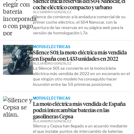
Silence inicia reservas del S04 Nanocar, el
coche eléctrico compacto y urbano
ALEJANDRO GONZÁLEZ
Silence da comienzo a la andadura comercial de su
primer coche eléctrico, el S04 Nanocar, con la
apertura de las reservas en su página web para la
versión de homologación L7e.
MOTOS ELÉCTRICAS
Silence S01: la moto eléctrica más vendida
en España con 1.433 unidades en 2022
ALEJANDRO GONZÁLEZ
La Silence S01 se convierte en la motocicleta
eléctrica más vendida de 2022 en un escenario en el
que ningún otro modelo ha conseguido hacer
incursión entre las 50 primeras posiciones.
MOTOS ELÉCTRICAS
La moto eléctrica más vendida de España
podrá intercambiar baterías en las
gasolineras Cepsa
ALEJANDRO GONZÁLEZ
Silence y Cepsa han llegado a un acuerdo mediante
el que instalar puntos de intercambio de baterías