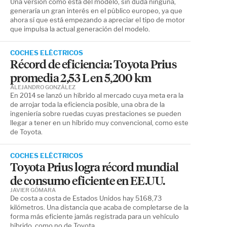
Una versión como esta del modelo, sin duda ninguna,
generaría un gran interés en el público europeo, ya que
ahora sí que está empezando a apreciar el tipo de motor
que impulsa la actual generación del modelo.
COCHES ELÉCTRICOS
Récord de eficiencia: Toyota Prius
promedia 2,53 L en 5,200 km
ALEJANDRO GONZÁLEZ
En 2014 se lanzó un híbrido al mercado cuya meta era la
de arrojar toda la eficiencia posible, una obra de la
ingeniería sobre ruedas cuyas prestaciones se pueden
llegar a tener en un híbrido muy convencional, como este
de Toyota.
COCHES ELÉCTRICOS
Toyota Prius logra récord mundial
de consumo eficiente en EE.UU.
JAVIER GÓMARA
De costa a costa de Estados Unidos hay 5168,73
kilómetros. Una distancia que acaba de completarse de la
forma más eficiente jamás registrada para un vehículo
híbrido, como no de Toyota.