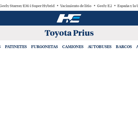
Geely Starray EM-i Super Hybrid
Yacimiento de litio
Geely E2
España y la
Toyota Prius
S
PATINETES
FURGONETAS
CAMIONES
AUTOBUSES
BARCOS