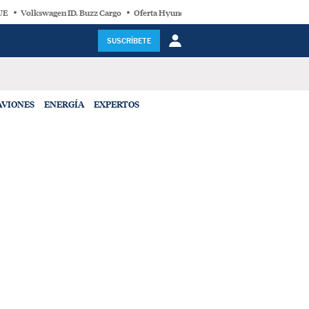
 UE
Volkswagen ID. Buzz Cargo
Oferta Hyundai
Movilidad incendios
Bate
SUSCRÍBETE
AVIONES
ENERGÍA
EXPERTOS