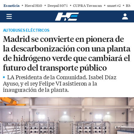
Es noticia
Haval H10
Deepal S07 i
CUPRA Tavascan
smart #2
BMW
AUTOBUSES ELÉCTRICOS
Madrid se convierte en pionera de
la descarbonización con una planta
de hidrógeno verde que cambiará el
futuro del transporte público
LA Presidenta de la Comunidad. Isabel Díaz
Ayuso, y el rey Felipe VI asistieron a la
inauguración de la planta.