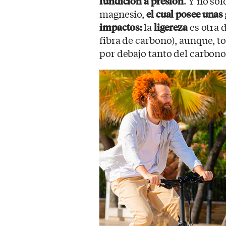
fundición a presión
. Y no sol
magnesio,
el cual posee unas
impactos:
la
ligereza
es otra d
fibra de carbono), aunque, to
por debajo tanto del carbon