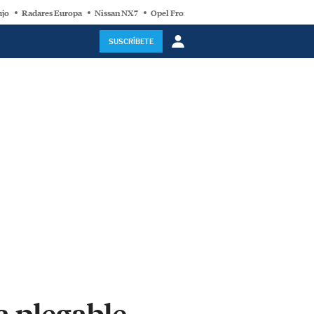
ujo
Radares Europa
Nissan NX7
Opel Frontera Electric
Motor Super-Híb
SUSCRÍBETE
a plegable