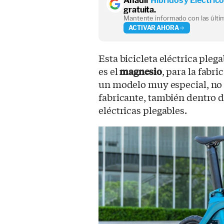
Añadir
Híbridos y Eléctric
gratuita.
Mantente informado con las últim
ACTIVAR AHORA
Esta bicicleta eléctrica pleg
es el
magnesio
, para la fabr
un modelo muy especial, no s
fabricante, también dentro de
eléctricas plegables.