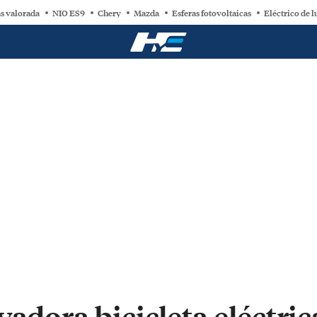
s valorada
NIO ES9
Chery
Mazda
Esferas fotovoltaicas
Eléctrico de l
vadora bicicleta eléctric