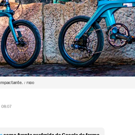
 impactante.
FIIDO
4 08:07