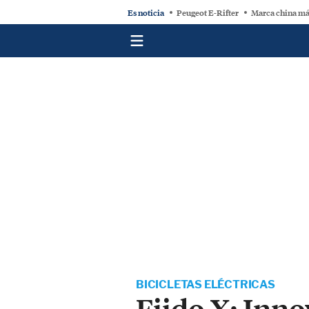
Es noticia
Peugeot E-Rifter
Marca china má
BICICLETAS ELÉCTRICAS
Fiido X: Inno