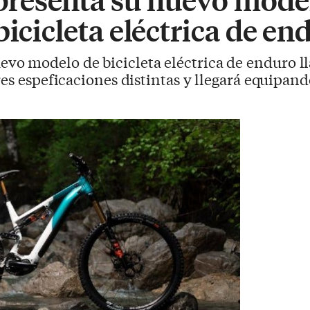
bicicleta eléctrica de en
vo modelo de bicicleta eléctrica de enduro l
res espeficaciones distintas y llegará equipand