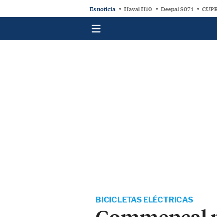
Es noticia
Haval H10
Deepal S07 i
CUPR
BICICLETAS ELÉCTRICAS
Commencal p