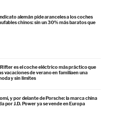
sindicato alemán pide aranceles a los coches
hufables chinos: sin un 30% más baratos que
Rifter es el coche eléctrico más práctico que
as vacaciones de verano en familiaen una
oda y sin límites
omi, y por delante de Porsche: la marca china
da por J.D. Power ya se vende en Europa