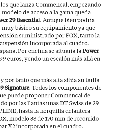
s los que lanza Commencal, empezando
el modelo de acceso a la gama queda
er 29 Essentia
l. Aunque bien podría
s muy básico su equipamiento ya que
ensión suministrado por FOX, tanto la
 suspensión incorporada al cuadro.
spaña. Por encima se situaría la
Power
.999 euros, yendo un escalón más allá en
 por tanto que más alta sitúa su tarifa
9 Signature
. Todos los componentes de
s que puede proponer Commencal de
o por las llantas unas DT Swiss de 29
PLINE, hasta la horquilla delantera
OX, modelo 38 de 170 mm de recorrido
loat X2 incorporada en el cuadro.