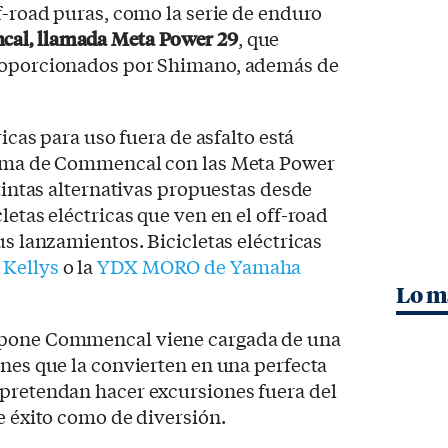
f-road puras, como la serie de enduro
al, llamada Meta Power 29
, que
proporcionados por Shimano, además de
ricas para uso fuera de asfalto está
 gama de Commencal con las Meta Power
stintas alternativas propuestas desde
letas eléctricas que ven en el off-road
us lanzamientos. Bicicletas eléctricas
 Kellys
o la
YDX MORO de Yamaha
Lo m
opone Commencal viene cargada de una
ones que la convierten en una perfecta
 pretendan hacer excursiones fuera del
de éxito como de diversión.