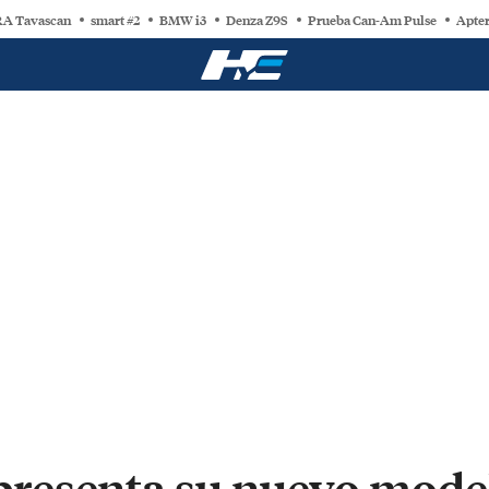
A Tavascan
smart #2
BMW i3
Denza Z9S
Prueba Can-Am Pulse
Apter
resenta su nuevo mode