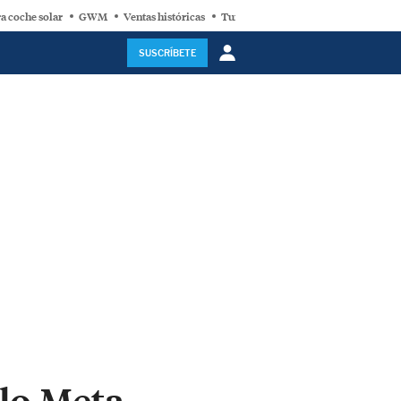
a coche solar
GWM
Ventas históricas
Turbina eólica
SUSCRÍBETE
lo Meta