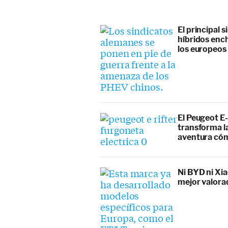
El principal 
híbridos enc
los europeos
El Peugeot E-
transforma l
aventura cóm
Ni BYD ni Xia
mejor valora