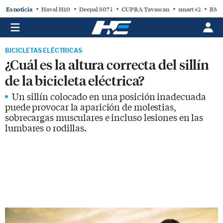
Es noticia
Haval H10
Deepal S07 i
CUPRA Tavascan
smart #2
BMW
BICICLETAS ELÉCTRICAS
¿Cuál es la altura correcta del sillín
de la bicicleta eléctrica?
Un sillín colocado en una posición inadecuada
puede provocar la aparición de molestias,
sobrecargas musculares e incluso lesiones en las
lumbares o rodillas.