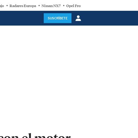
ujo
Radares Europa
Nissan NX7
Opel Frontera Electric
Motor Super-Híb
SUSCRÍBETE
con el motor