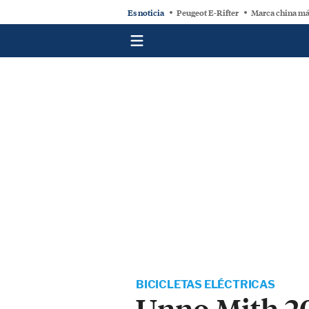
Es noticia
Peugeot E-Rifter
Marca china má
BICICLETAS ELÉCTRICAS
Unno Mith 20