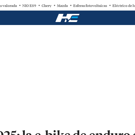
s valorada
NIO ES9
Chery
Mazda
Esferas fotovoltaicas
Eléctrico de l
25: la e-bike de enduro 