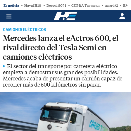
Es noticia
Haval H10
Deepal S07 i
CUPRA Tavascan
smart #2
BMW
CAMIONES ELÉCTRICOS
Mercedes lanza el eActros 600, el
rival directo del Tesla Semi en
camiones eléctricos
El sector del transporte por carretera eléctrico
empieza a demostrar sus grandes posibilidades.
Mercedes acaba de presentar un camión capaz de
recorrer más de 500 kilómetros sin parar.