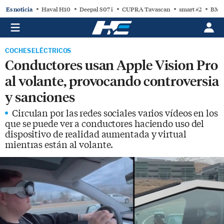
Es noticia
Haval H10
Deepal S07 i
CUPRA Tavascan
smart #2
BMW
COCHES ELÉCTRICOS
Conductores usan Apple Vision Pro
al volante, provocando controversia
y sanciones
Circulan por las redes sociales varios vídeos en los
que se puede ver a conductores haciendo uso del
dispositivo de realidad aumentada y virtual
mientras están al volante.