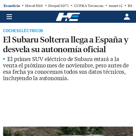
Es noticia
Haval H10
Deepal S07 i
CUPRA Tavascan
smart #2
BMW
COCHES ELÉCTRICOS
El Subaru Solterra llega a España y
desvela su autonomía oficial
El primer SUV eléctrico de Subaru estará a la
venta el próximo mes de noviembre, pero antes de
esa fecha ya conocemos todos sus datos técnicos,
incluyendo la autonomía.