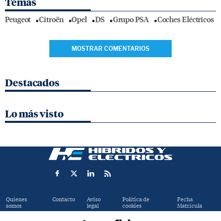
Temas
Peugeot
Citroën
Opel
DS
Grupo PSA
Coches Eléctricos
MOSTRAR COMENTARIOS
Destacados
Lo más visto
Quienes
Contacto
Aviso
Política de
Fecha
somos
legal
cookies
Matrícula