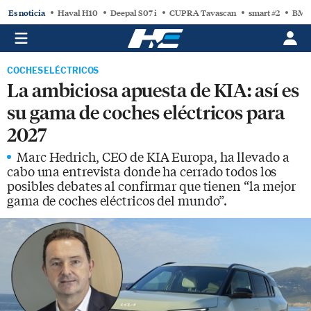
Es noticia
Haval H10
Deepal S07 i
CUPRA Tavascan
smart #2
BMW
COCHES ELÉCTRICOS
La ambiciosa apuesta de KIA: así es
su gama de coches eléctricos para
2027
Marc Hedrich, CEO de KIA Europa, ha llevado a
cabo una entrevista donde ha cerrado todos los
posibles debates al confirmar que tienen “la mejor
gama de coches eléctricos del mundo”.