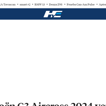
A Tavascan
smart #2
BMW i3
Denza Z9S
Prueba Can-Am Pulse
Apter
roën C3 Aircross 2024 v