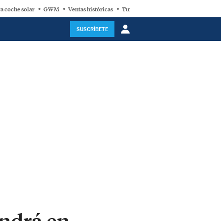
a coche solar
GWM
Ventas históricas
Turbina eólica
SUSCRÍBETE
endrá en