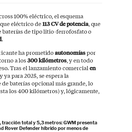
rcross 100% eléctrico, el esquema
que eléctrico de
113 CV de potencia
, que
baterías de tipo litio-ferrofosfato o
d
.
bricante ha prometido
autonomías
por
torno a los
300 kilómetros
, y en todo
eso. Tras el lanzamiento comercial
en
y ya para 2025, se espera la
 de baterías opcional más grande, lo
sta los 400 kilómetros) y, lógicamente,
, tracción total y 5,3 metros: GWM presenta
nd Rover Defender híbrido por menos de