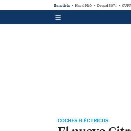
Es noticia
Haval H10
Deepal S07 i
CUPR
COCHES ELÉCTRICOS
El nuevo Cit