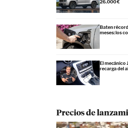
26.000 €
Baten récord
meses: los c
El mecánico J
recarga del 
Precios de lanzami