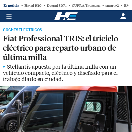
Es noticia
Haval H10
Deepal S07 i
CUPRA Tavascan
smart #2
BMW
COCHES ELÉCTRICOS
Fiat Professional TRIS: el triciclo
eléctrico para reparto urbano de
última milla
Stellantis apuesta por la última milla con un
vehículo compacto, eléctrico y diseñado para el
trabajo diario en ciudad.