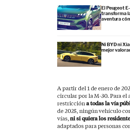
El Peugeot E-
transforma l
aventura cóm
Ni BYD ni Xia
mejor valora
A partir del 1 de enero de 2
circular por la M-30. Para el
restricción
a todas la vía pú
de 2025, ningún vehículo con
vías,
ni si quiera los residente
adaptados para personas con