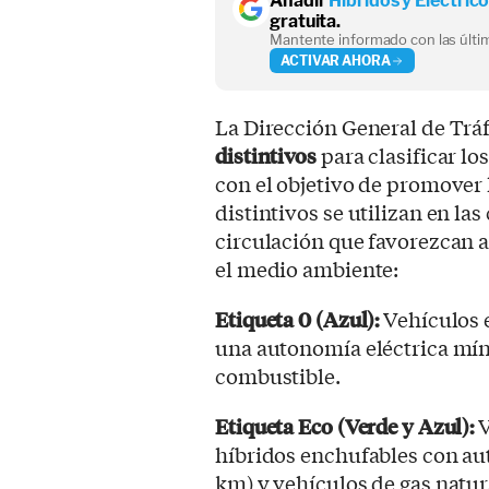
Añadir
Híbridos y Eléctric
gratuita.
Mantente informado con las últim
ACTIVAR AHORA
La Dirección General de Tráf
distintivos
para clasificar lo
con el objetivo de promover 
distintivos se utilizan en las
circulación que favorezcan 
el medio ambiente:
Etiqueta 0 (Azul):
Vehículos e
una autonomía eléctrica mín
combustible.
Etiqueta Eco (Verde y Azul):
V
híbridos enchufables con aut
km) y vehículos de gas natur