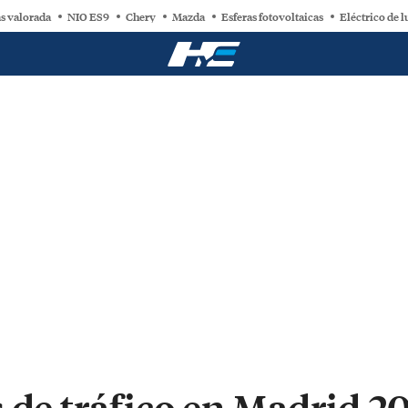
s valorada
NIO ES9
Chery
Mazda
Esferas fotovoltaicas
Eléctrico de l
 de tráfico en Madrid 2