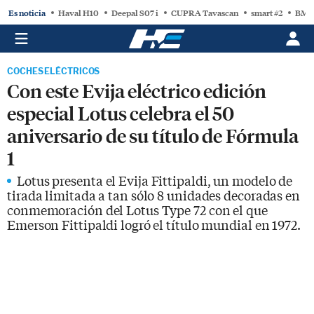
Es noticia
Haval H10
Deepal S07 i
CUPRA Tavascan
smart #2
BMW
COCHES ELÉCTRICOS
Con este Evija eléctrico edición
especial Lotus celebra el 50
aniversario de su título de Fórmula
1
Lotus presenta el Evija Fittipaldi, un modelo de
tirada limitada a tan sólo 8 unidades decoradas en
conmemoración del Lotus Type 72 con el que
Emerson Fittipaldi logró el título mundial en 1972.